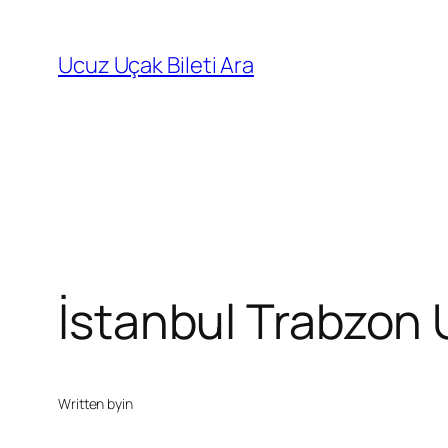
İçeriğe
geç
Ucuz Uçak Bileti Ara
İstanbul Trabzon U
Written by
in